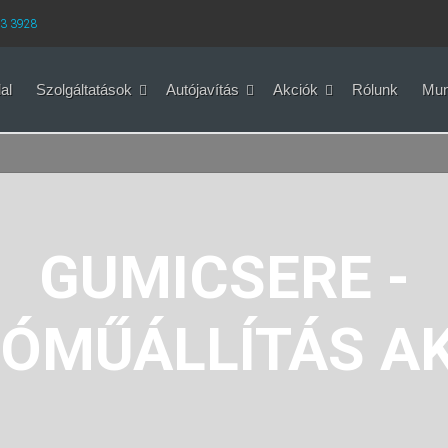
33 3928
al
Szolgáltatások
Autójavítás
Akciók
Rólunk
Mun
GUMICSERE -
ÓMŰÁLLÍTÁS A