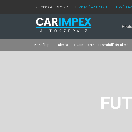
Carimpex Autószerviz
+36 (30) 451 6170
+36 (1) 4
Főold
Kezdőlap
Akciók
Gumicsere - Futóműállítás akció
FUT