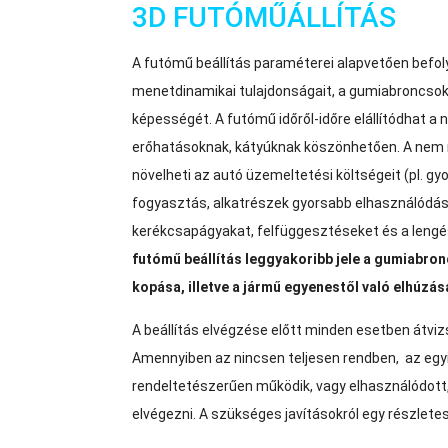
3D FUTÓMŰÁLLÍTÁS
A futómű beállítás paraméterei alapvetően befol
menetdinamikai tulajdonságait, a gumiabroncsok
képességét. A futómű időről-időre elállítódhat a 
erőhatásoknak, kátyúknak köszönhetően. A nem 
növelheti az autó üzemeltetési költségeit (pl. 
fogyasztás, alkatrészek gyorsabb elhasználódása
kerékcsapágyakat, felfüggesztéseket és a lengés
futómű beállítás leggyakoribb jele a gumiabro
kopása, illetve a jármű egyenestől való elhúzás
A beállítás elvégzése előtt minden esetben átviz
Amennyiben az nincsen teljesen rendben, az egy
rendeltetészerűen működik, vagy elhasználódott,
elvégezni. A szükséges javításokról egy részlete