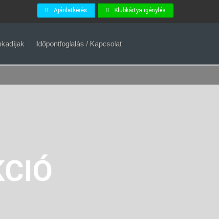
Ajánlatkérés
Klubkártya igénylés
kadíjak
Időpontfoglalás / Kapcsolat
KCIÓ