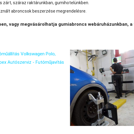
s zárt, száraz raktárunkban, gumihotelünkben.
asznált abroncsok beszerzése megrendelésre.
kben, vagy megvásárolhatja gumiabroncs webáruházunkban, a