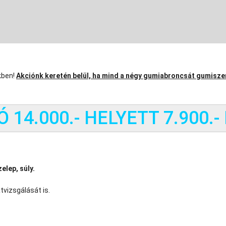
kben!
Akciónk keretén belül, ha mind a négy gumiabroncsát gumiszer
 14.000.- HELYETT 7.900.-
elep, súly.
tvizsgálását is.