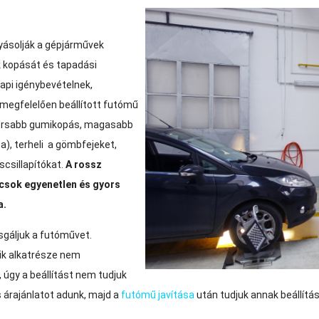
yásolják a gépjárművek
 kopását és tapadási
napi igénybevételnek,
megfelelően beállított futómű
gyorsabb gumikopás, magasabb
), terheli a gömbfejeket,
csillapítókat.
A rossz
ncsok egyenetlen és gyors
a.
sgáljuk a futóművet.
ik alkatrésze nem
 úgy a beállítást nem tudjuk
s árajánlatot adunk, majd a
futómű javítása
után tudjuk annak beállítá