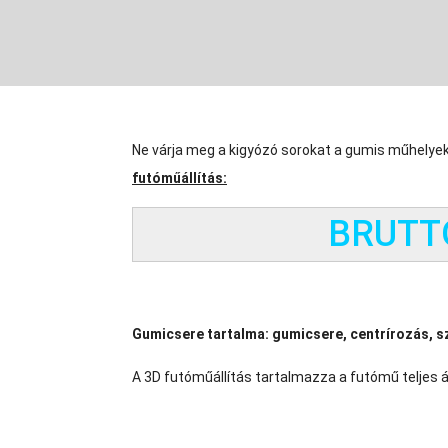
Ne várja meg a kigyózó sorokat a gumis műhelye
futóműállítás:
BRUTTÓ
Gumicsere tartalma: gumicsere, centrírozás, sz
A 3D futóműállítás tartalmazza a futómű teljes á