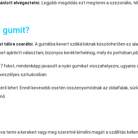
jánlott elvégeztetni.
Legjobb megoldás ezt megtenni a szezonális, tél
ri gumit?
t télire cserélni.
A gumikba kevert szilikátoknak köszönhetően ez alat
bbet ajánlott választani, bizonyos kerékterhelésig, mély és porhóban 
 7 fokot, mindenképp javasolt a nyári gumikat visszahelyezni, ugyanis
y veszélyes szituációban.
ltérő lehet. Ennél kevesebb esetén összenyomódnak az oldalfalak, súr
gnő.
va tenni a kerekeit vagy meg szeretné kímélni magát a szállítás kelle