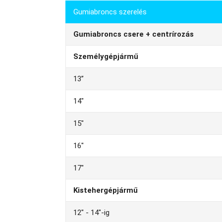
Gumiabroncs szerelés
Gumiabroncs csere + centrírozás
Személygépjármű
13”
14"
15"
16"
17"
Kistehergépjármű
12" - 14"-ig