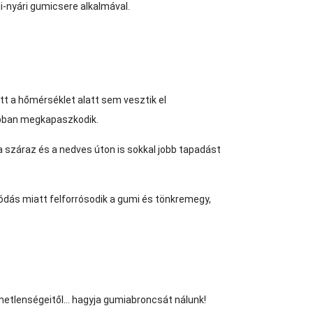
i-nyári gumicsere alkalmával.
t a hőmérséklet alatt sem vesztik el
jobban megkapaszkodik.
 a száraz és a nedves úton is sokkal jobb tapadást
lódás miatt felforrósodik a gumi és tönkremegy,
metlenségeitől... hagyja gumiabroncsát nálunk!