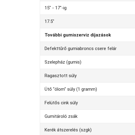
15" - 17"-ig
17.5"
További gumiszerviz díjazások
Defekttűrő gumiabroncs csere felár
Szelepház (gumis)
Ragasztott súly
Ütő "ólom" súly (1 gramm)
Felütős cink súly
Gumitároló zsák
Kerék átszerelés (szgk)