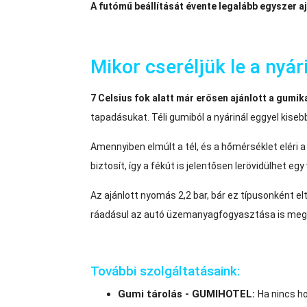
A futómű beállítását évente legalább egyszer a
Mikor cseréljük le a nyá
7 Celsius fok alatt már erősen ajánlott a gumika
tapadásukat. Téli gumiból a nyárinál eggyel kise
Amennyiben elmúlt a tél, és a hőmérséklet eléri a
biztosít, így a fékút is jelentősen lerövidülhet eg
Az ajánlott nyomás 2,2 bar, bár ez típusonként e
ráadásul az autó üzemanyagfogyasztása is me
További szolgáltatásaink:
Gumi tárolás - GUMIHOTEL:
Ha nincs ho