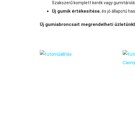
Szakszerű komplett kerék vagy gumitárolá
Új gumik értékesítése
,
és jó állapotú h
Új gumiabroncsait megrendelheti üzletün