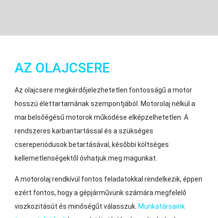
AZ OLAJCSERE
Az olajcsere megkérdőjelezhetetlen fontosságű a motor
hosszú élettartamának szempontjából. Motorolaj nélkül a
mai belsőégésű motorok működése elképzelhetetlen. A
rendszeres karbantartással és a szükséges
csereperiódusok betartásával, későbbi költséges
kellemetlenségektől óvhatjuk meg magunkat.
A motorolaj rendkívül fontos feladatokkal rendelkezik, éppen
ezért fontos, hogy a gépjárművünk számára megfelelő
viszkozitásút és minőségűt válasszuk.
Munkatársaink