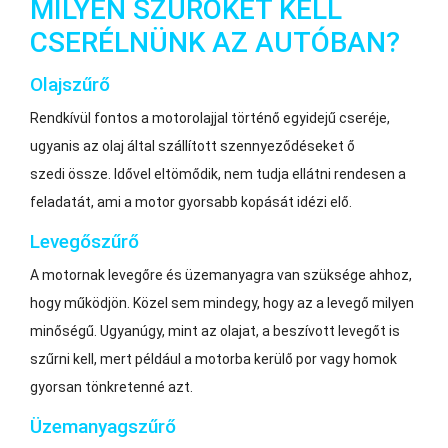
MILYEN SZŰRŐKET KELL
CSERÉLNÜNK AZ AUTÓBAN?
Olajszűrő
Rendkívül fontos a motorolajjal történő egyidejű cseréje,
ugyanis az olaj által szállított szennyeződéseket ő
szedi össze. Idővel eltömődik, nem tudja ellátni rendesen a
feladatát, ami a motor gyorsabb kopását idézi elő.
Levegőszűrő
A motornak levegőre és üzemanyagra van szüksége ahhoz,
hogy működjön. Közel sem mindegy, hogy az a levegő milyen
minőségű. Ugyanúgy, mint az olajat, a beszívott levegőt is
szűrni kell, mert például a motorba kerülő por vagy homok
gyorsan tönkretenné azt.
Üzemanyagszűrő