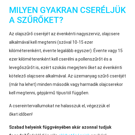
MILYEN GYAKRAN CSERÉLJÜK
A SZŰRŐKET?
Az olajszűrő cseréjét az évenkénti nagyszerviz, olajcsere
alkalmával kell megtenni (szóval 10-15 ezer
kilóméterenként, évente legalább egyszer). Évente vagy 15
ezer kilóméterenként kell cserélni a pollenszűrőt és a
levegőszűrőt is, ezért szokás megejteni őket az évenkénti
kötelező olajcsere alkalmával. Az üzemanyag szűrő cseréjét
(már ha lehet) minden második vagy harmadik olajcserekor
kell megtenni, gépjármű típustól függően.
A csereintervallumokat ne halasszuk el, végezzük el
őket időben!
Szabad helyeink függvényében akár azonnal tudjuk