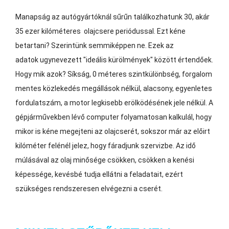
Manapság az autógyártóknál sűrűn találkozhatunk 30, akár
35 ezer kilóméteres olajcsere periódussal. Ezt kéne
betartani? Szerintünk semmiképpen ne. Ezek az
adatok ugynevezett "ideális kürölmények" között értendőek.
Hogy mik azok? Síkság, 0 méteres szintkülönbség, forgalom
mentes közlekedés megállások nélkül, alacsony, egyenletes
fordulatszám, a motor legkisebb erölködésének jele nélkül. A
gépjárművekben lévő computer folyamatosan kalkulál, hogy
mikor is kéne megejteni az olajcserét, sokszor már az előirt
kilóméter felénél jelez, hogy fáradjunk szervizbe. Az idő
múlásával az olaj minősége csökken, csökken a kenési
képessége, kevésbé tudja ellátni a feladatait, ezért
szükséges rendszeresen elvégezni a cserét.