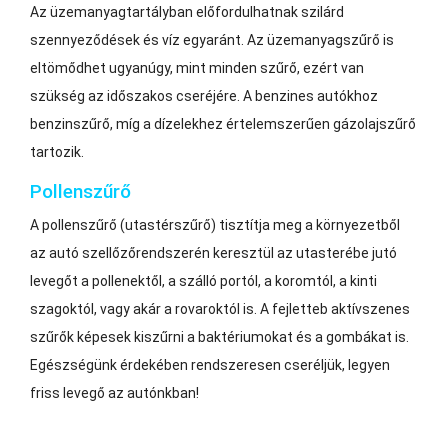
Az üzemanyagtartályban előfordulhatnak szilárd
szennyeződések és víz egyaránt. Az üzemanyagszűrő is
eltömődhet ugyanúgy, mint minden szűrő, ezért van
szükség az időszakos cseréjére. A benzines autókhoz
benzinszűrő, míg a dízelekhez értelemszerűen gázolajszűrő
tartozik.
Pollenszűrő
A pollenszűrő (utastérszűrő) tisztítja meg a környezetből
az autó szellőzőrendszerén keresztül az utasterébe jutó
levegőt a pollenektől, a szálló portól, a koromtól, a kinti
szagoktól, vagy akár a rovaroktól is. A fejletteb aktívszenes
szűrők képesek kiszűrni a baktériumokat és a gombákat is.
Egészségünk érdekében rendszeresen cseréljük, legyen
friss levegő az autónkban!