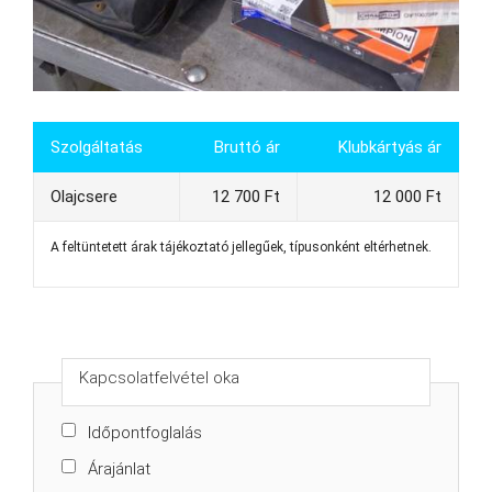
Szolgáltatás
Bruttó ár
Klubkártyás ár
Olajcsere
12 700 Ft
12 000 Ft
A feltüntetett árak tájékoztató jellegűek, típusonként eltérhetnek.
Kapcsolatfelvétel oka
Időpontfoglalás
Árajánlat