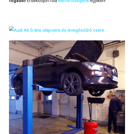
fogadni!
Érdeklődjön róla
elérhetőségeink
egyikén!