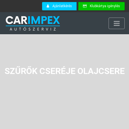
Ajánlatkérés
Klubkártya igénylés
SZŰRŐK CSERÉJE OLAJCSERE