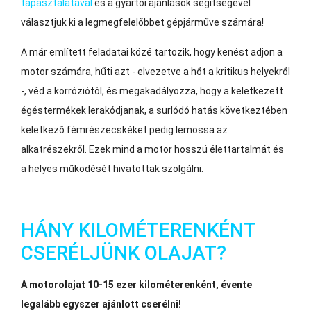
tapasztalatával
és a gyártói ajánlások segítségével
választjuk ki a legmegfelelőbbet gépjárműve számára!
A már említett feladatai közé tartozik, hogy kenést adjon a
motor számára, hűti azt - elvezetve a hőt a kritikus helyekről
-, véd a korróziótól, és megakadályozza, hogy a keletkezett
égéstermékek lerakódjanak, a surlódó hatás következtében
keletkező fémrészecskéket pedig lemossa az
alkatrészekről. Ezek mind a motor hosszú élettartalmát és
a helyes működését hivatottak szolgálni.
HÁNY KILOMÉTERENKÉNT
CSERÉLJÜNK OLAJAT?
A motorolajat 10-15 ezer kilométerenként, évente
legalább egyszer ajánlott cserélni!