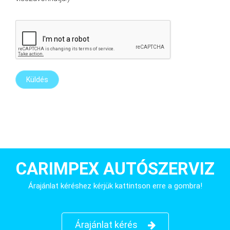
CARIMPEX AUTÓSZERVIZ
Árajánlat kéréshez kérjük kattintson erre a gombra!
Árajánlat kérés