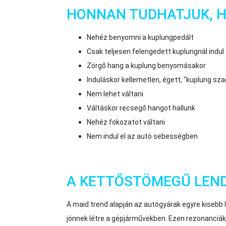
HONNAN TUDHATJUK, 
Nehéz benyomni a kuplungpedált
Csak teljesen felengedett kuplungnál indul 
Zörgő hang a kuplung benyomásakor
Induláskor kellemetlen, égett, "kuplung sz
Nem lehet váltani
Váltáskor recsegő hangot hallunk
Nehéz fokozatot váltani
Nem indul el az autó sebességben
A KETTŐSTÖMEGŰ LEN
A maid trend alapján az autógyárak egyre kisebb
jönnek létre a gépjárművekben. Ezen rezonanciá