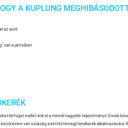
HOGY A KUPLUNG MEGHIBÁSODOT
el az autó
ag" van a járműben
DKERÉK
 lökettérfogat mellet érik el a minnél nagyobb teljesítményt. Ennek 
k kiszűrésére van szükség a kettőstömegű lendkerék alkalmazására. 