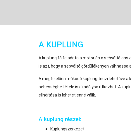
A KUPLUNG
A kuplung fő feladata a motor és a sebváltó össz
is azt, hogy a sebváltó gördülékenyen válthassa
A megfelelően működő kuplung teszi lehetővé a k
sebességbe tétele is akadályba ütközhet. A kupl
elindítása is lehetetlenné válik.
A kuplung részei:
Kuplungszerkezet