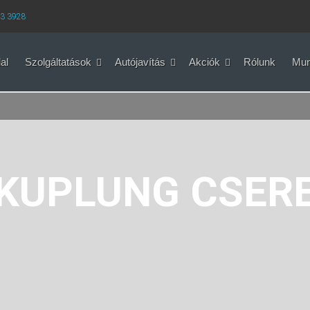
33 3928
al
Szolgáltatások
Autójavítás
Akciók
Rólunk
Mun
KUPLUNG CSER