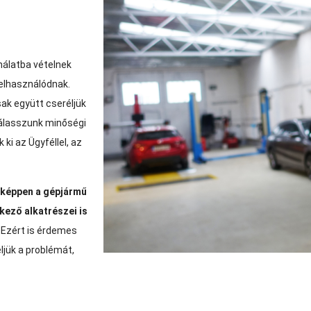
nálatba vételnek
elhasználódnak.
sak együtt cseréljük
válasszunk minőségi
ki az Ügyféllel, az
képpen a gépjármű
kező alkatrészei is
Ezért is érdemes
ljük a problémát,