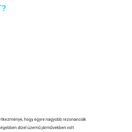
T?
következménye, hogy egyre nagyobb rezonanciák
Régebben dízel üzemű járművekben volt