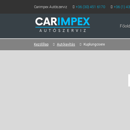
Carimpex Autószerviz
+36 (30) 451 6170
+36 (1) 4
Főold
Kezdőlap
Autójavítás
Kuplungcsere