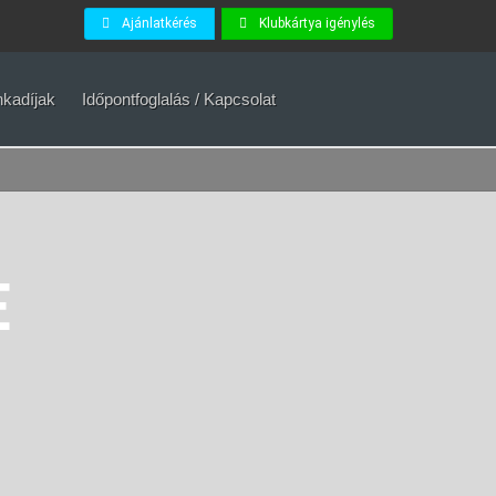
Ajánlatkérés
Klubkártya igénylés
kadíjak
Időpontfoglalás / Kapcsolat
E