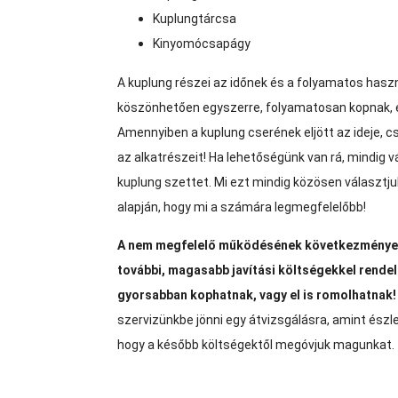
Kuplungtárcsa
Kinyomócsapágy
A kuplung részei az időnek és a folyamatos hasz
köszönhetően egyszerre, folyamatosan kopnak, 
Amennyiben a kuplung cserének eljött az ideje, c
az alkatrészeit! Ha lehetőségünk van rá, mindig 
kuplung szettet. Mi ezt mindig közösen választjuk 
alapján, hogy mi a számára legmegfelelőbb!
A nem megfelelő működésének következménye
további, magasabb javítási költségekkel rendel
gyorsabban kophatnak, vagy el is romolhatnak!
szervizünkbe jönni egy átvizsgálásra, amint észle
hogy a később költségektől megóvjuk magunkat.