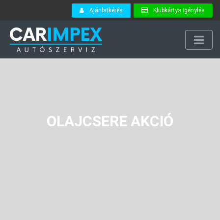
Ajánlatkérés
Klubkártya igénylés
OLAJCSERE AKCIÓ