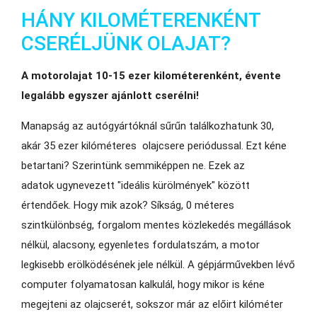
HÁNY KILOMÉTERENKÉNT
CSERÉLJÜNK OLAJAT?
A motorolajat 10-15 ezer kilométerenként, évente
legalább egyszer ajánlott cserélni!
Manapság az autógyártóknál sűrűn találkozhatunk 30,
akár 35 ezer kilóméteres olajcsere periódussal. Ezt kéne
betartani? Szerintünk semmiképpen ne. Ezek az
adatok ugynevezett "ideális kürölmények" között
értendőek. Hogy mik azok? Síkság, 0 méteres
szintkülönbség, forgalom mentes közlekedés megállások
nélkül, alacsony, egyenletes fordulatszám, a motor
legkisebb erölködésének jele nélkül. A gépjárművekben lévő
computer folyamatosan kalkulál, hogy mikor is kéne
megejteni az olajcserét, sokszor már az előirt kilóméter