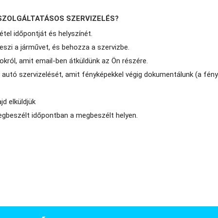
" SZOLGÁLTATÁSOS SZERVIZELÉS?
tel időpontját és helyszínét.
szi a járművet, és behozza a szervizbe.
okról, amit email-ben átküldünk az Ön részére.
z autó szervizelését, amit fényképekkel végig dokumentálunk (a fény
jd elküldjük
megbeszélt időpontban a megbeszélt helyen.