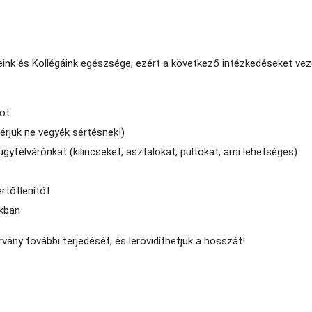
ink és Kollégáink egészsége, ezért a következő intézkedéseket vez
got
Kérjük ne vegyék sértésnek!)
 ügyfélvárónkat (kilincseket, asztalokat, pultokat, ami lehetséges)
rtőtlenítőt
nkban
rvány további terjedését, és lerövidíthetjük a hosszát!