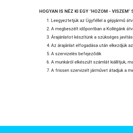
HOGYAN IS NÉZ KI EGY "HOZOM - VISZEM
Leegyeztetjük az Ügyféllel a gépjármű átvé
A megbeszélt időpontban a Kollégánk átve
Árajánlatot készítünk a szükséges javítás
Az árajánlat elfogadása után elkezdjük a
A szervizelés befejeződik
A munkáról elkészült számlát kiállítjuk, ma
A frissen szervizelt járművet átadjuk a 