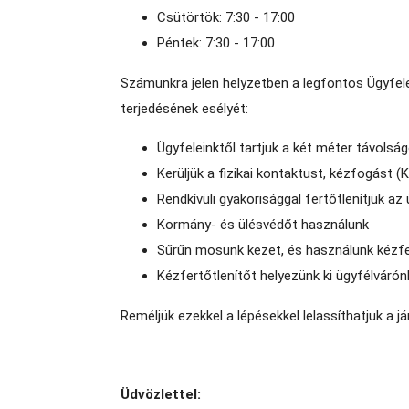
Csütörtök: 7:30 - 17:00
Péntek: 7:30 - 17:00
Számunkra jelen helyzetben a legfontos Ügyfele
terjedésének esélyét:
Ügyfeleinktől tartjuk a két méter távolsá
Kerüljük a fizikai kontaktust, kézfogást (
Rendkívüli gyakorisággal fertőtlenítjük az
Kormány- és ülésvédőt használunk
Sűrűn mosunk kezet, és használunk kézfe
Kézfertőtlenítőt helyezünk ki ügyfélváró
Reméljük ezekkel a lépésekkel lelassíthatjuk a já
Üdvözlettel: