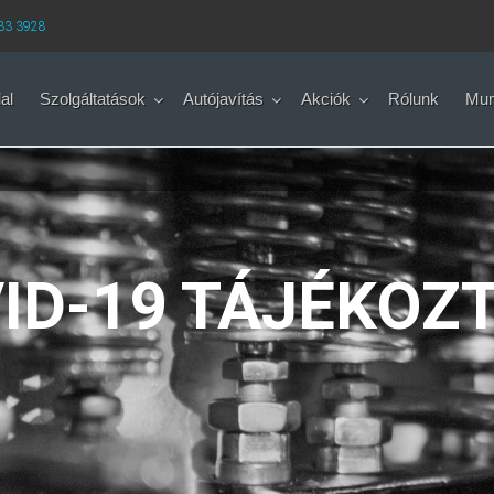
433 3928
al
Szolgáltatások
Autójavítás
Akciók
Rólunk
Mun
ID-19 TÁJÉKOZ