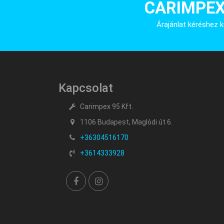
CARIMPEX
Árajánlat kéréshez k
Kapcsolat
Carimpex 95 Kft.
1106 Budapest, Maglódi út 6.
+36304516170
+3614333928