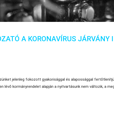
ZATÓ A KORONAVÍRUS JÁRVÁNY 
izünket jelenleg fokozott gyakorisággal és alapossággal fertőtlenítjük
en lévő kormányrendelet alapján a nyitvartásunk nem változik, a m