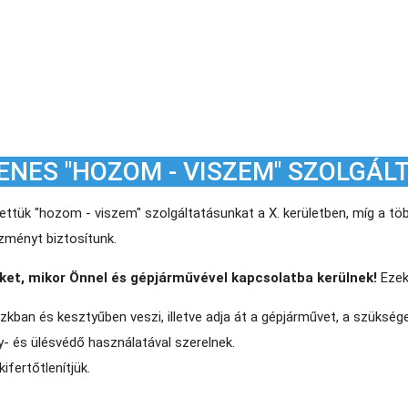
ENES "HOZOM - VISZEM" SZOLGÁL
tettük "hozom - viszem" szolgáltatásunkat a X. kerületben, míg a töb
dvezményt biztosítunk.
eket, mikor Önnel és gépjárművével kapcsolatba kerülnek!
Ezek
zkban és kesztyűben veszi, illetve adja át a gépjárművet, a szükség
- és ülésvédő használatával szerelnek.
ifertőtlenítjük.