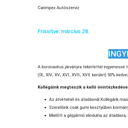
Carimpex Autószerviz
Frissítve: március 28.
INGY
A koronavírus járványra tekintettel ingyenessé 
(IX., XIV., XV., XVI., XVII., XVII. kerület) 50% ke
Kollégáink megteszik a kellő óvintézkedés
Az átvételnél és átadásnál Kollégánk mas
Szerelőink csak gumi kesztyűben kormány
Mielőtt a gépjármű elindulna az átadásra, k