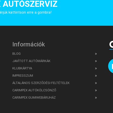
 AUTÓSZERVIZ
érjük kattintson erre a gombra!
Információk
BLOG
JAVÍTOTT AUTÓMÁRKÁK
KLUBKÁRTYA
IMPRESSZUM
ÁLTALÁNOS SZERZŐDÉSI FELTÉTELEK
CARIMPEX AUTÓKÖLCSÖNZŐ
CARIMPEX GUMIWEBÁRUHÁZ